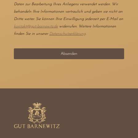
Daten zur Bearbeitung Ihres Anliegens verwendet werden. Wir
behandeln Ihre Informationen vertraulich und geben sie nicht an
Dritte weiter. Sie können Ihre Einwilligung jederzeit per E-Mail an
kontakt@gut-barnewitz.de
widerrufen. Weitere Informationen
finden Sie in unserer
Datenschutzerklärung
.
Absenden
D
i
e
s
e
s
F
e
l
d