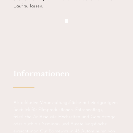
Lauf zu lassen.
Informationen
Als exklusive Veranstaltungsfläche mit einzigartigem
Seeblick für Filmproduktionen, Fotoshootings,
feierliche Anlässe wie Hochzeiten und Geburtstage
oder auch als Seminar- und Ausstellungsfläche
erreicht man Gut Barnewitz in 45 Autominuten von